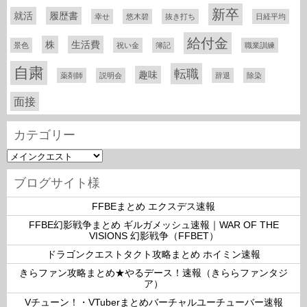
新卒
就活
履歴書
幸せ
悠木碧
抜き打ち
日経平均
給付金
株
生活費
景色
祝い金
簿記
職業訓練
自粛
転職
趣味
薬剤師
説明会
辞退
除染
面接
カテゴリー
カ
テ
ゴ
ブログサイト様
リ
ー
FFBEまとめ エクスデス速報
FFBE幻影戦争まとめ ギルガメッシュ速報｜WAR OF THE
VISIONS 幻影戦争（FFBET）
ドラゴンクエストタクト攻略まとめ ホイミン速報
きらファン攻略まとめ★やるデース！速報（きららファンタジ
ア）
Vチューン！・VTuberまとめバーチャルユーチューバー速報