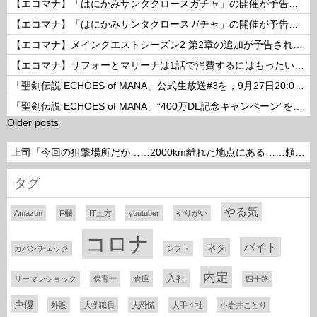
【エコマナ】「はにかみサンタクロースガチャ」の開催が予告されたぞ！
【エコマナ】「はにかみサンタクロースガチャ」の開催が予告されたぞ！
【エコマナ】メインクエストシーズン2 第2章の追加が予告されたぞ！
【エコマナ】サフォーとマリーナは1話で消費するにはもったいないコンビだった
「聖剣伝説 ECHOES of MANA」公式生放送#3を，9月27日20:00より配信
「聖剣伝説 ECHOES of MANA」“400万DL記念キャンペーン”を開催
Older posts
上司「今回の狙撃場所だが……2000km離れた地点にある……頼めるか？」って言われたら
タグ
やる気
Amazon
F欄
IT土方
youtuber
やりがい
コロナ
バイト
ネタ
カバンチェック
シフト
内定
入社
リーマンショック
保育士
倉庫
四十路
声優
外販
大学職員
大恐慌
大手４社
小岩井ことり