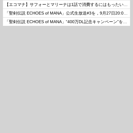
【エコマナ】サフォーとマリーナは1話で消費するにはもったいないコンビだった
「聖剣伝説 ECHOES of MANA」公式生放送#3を，9月27日20:00より配信
「聖剣伝説 ECHOES of MANA」“400万DL記念キャンペーン”を開催