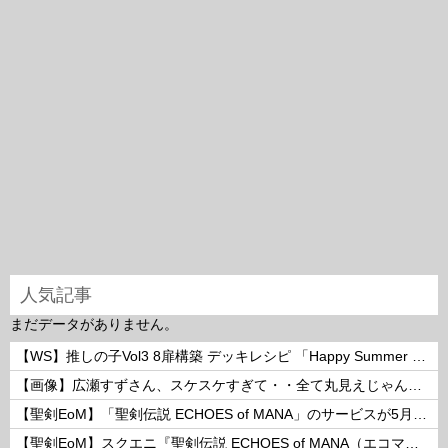
人気記事
まだデータがありません。
【WS】推しの子Vol3 8扉構築 デッキレシピ 「Happy Summer ルビー 」
【画像】広瀬すずさん、スケスケすぎて・・全て丸見えじゃん！ 他
【聖剣EoM】「聖剣伝説 ECHOES of MANA」のサービスが5月15日15：00をもって終了に
【聖剣EoM】スクエニ『聖剣伝説 ECHOES of MANA（エコマナ）』が2023年5月15日をもって運営サービス終了を発表