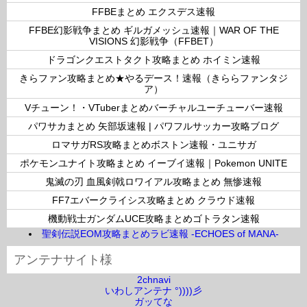
ー
FFBEまとめ エクスデス速報
FFBE幻影戦争まとめ ギルガメッシュ速報｜WAR OF THE
VISIONS 幻影戦争（FFBET）
ドラゴンクエストタクト攻略まとめ ホイミン速報
きらファン攻略まとめ★やるデース！速報（きららファンタジ
ア）
Vチューン！・VTuberまとめバーチャルユーチューバー速報
パワサカまとめ 矢部坂速報 | パワフルサッカー攻略ブログ
ロマサガRS攻略まとめボストン速報・ユニサガ
ポケモンユナイト攻略まとめ イーブイ速報｜Pokemon UNITE
鬼滅の刃 血風剣戟ロワイアル攻略まとめ 無惨速報
FF7エバークライシス攻略まとめ クラウド速報
機動戦士ガンダムUCE攻略まとめゴトラタン速報
聖剣伝説EOM攻略まとめラビ速報 -ECHOES of MANA-
アンテナサイト様
2chnavi
いわしアンテナ °))))彡
ガッてな