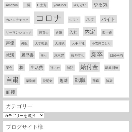
やる気
Amazon
F欄
IT土方
youtuber
やりがい
コロナ
バイト
ネタ
カバンチェック
シフト
内定
入社
リーマンショック
保育士
倉庫
四十路
声優
外販
大学職員
大恐慌
大手４社
小岩井ことり
新卒
就活
履歴書
幸せ
悠木碧
抜き打ち
日経平均
給付金
株
生活費
景色
祝い金
簿記
職業訓練
自粛
転職
趣味
薬剤師
説明会
辞退
除染
面接
カテゴリー
カ
テ
ゴ
ブログサイト様
リ