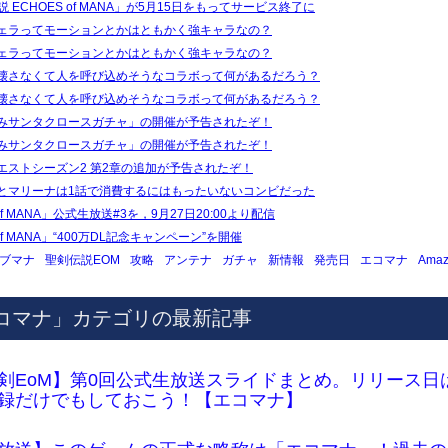
 ECHOES of MANA」が5月15日をもってサービス終了に
ェラってモーションとかはともかく強キャラなの？
ェラってモーションとかはともかく強キャラなの？
壊さなくて人を呼び込めそうなコラボって何があるだろう？
壊さなくて人を呼び込めそうなコラボって何があるだろう？
みサンタクロースガチャ」の開催が予告されたぞ！
みサンタクロースガチャ」の開催が予告されたぞ！
エストシーズン2 第2章の追加が予告されたぞ！
とマリーナは1話で消費するにはもったいないコンビだった
of MANA」公式生放送#3を，9月27日20:00より配信
of MANA」“400万DL記念キャンペーン”を開催
ブマナ
聖剣伝説EOM
攻略
アンテナ
ガチャ
新情報
発売日
エコマナ
Ama
エコマナ」カテゴリの最新記事
剣EoM】第0回公式生放送スライドまとめ。リリース日
録だけでもしておこう！【エコマナ】