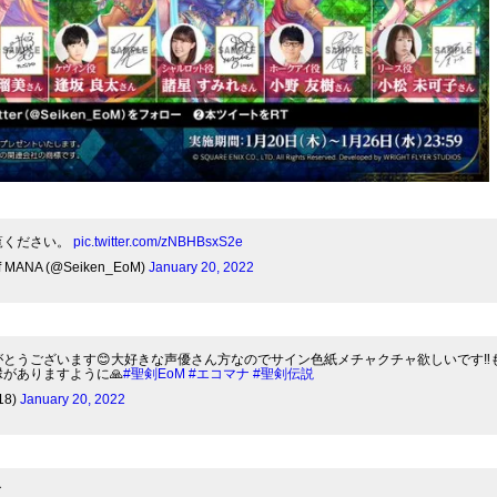
覧ください。
pic.twitter.com/zNBHBsxS2e
MANA (@Seiken_EoM)
January 20, 2022
とうございます😊大好きな声優さん方なのでサイン色紙メチャクチャ欲しいです‼️
がありますように🙏
#聖剣EoM
#エコマナ
#聖剣伝説
18)
January 20, 2022
／