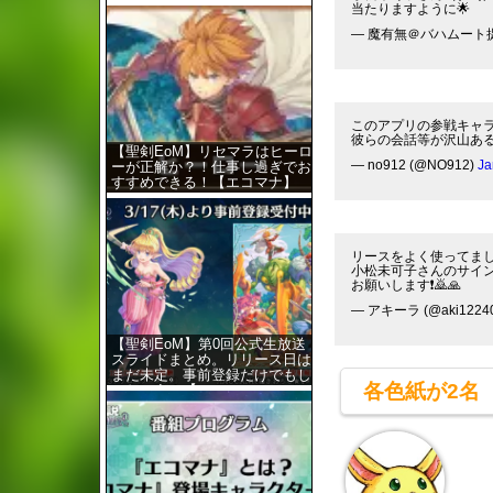
コマナ】
当たりますように🌟
— 魔有無＠バハムート提督 
このアプリの参戦キャ
彼らの会話等が沢山ある
【聖剣EoM】リセマラはヒーロ
— no912 (@NO912)
Ja
ーが正解か？！仕事し過ぎでお
すすめできる！【エコマナ】
リースをよく使ってまし
小松未可子さんのサイ
お願いします❗🙇🙏
— アキーラ (@aki1224
【聖剣EoM】第0回公式生放送
スライドまとめ。リリース日は
まだ未定。事前登録だけでもし
各色紙が2名
ておこう！【エ…