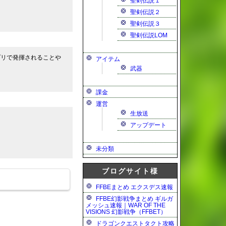
聖剣伝説１
聖剣伝説２
聖剣伝説３
聖剣伝説LOM
プリで発揮されることや
アイテム
武器
課金
運営
生放送
アップデート
未分類
ブログサイト様
FFBEまとめ エクスデス速報
FFBE幻影戦争まとめ ギルガ
メッシュ速報｜WAR OF THE
VISIONS 幻影戦争（FFBET）
ドラゴンクエストタクト攻略