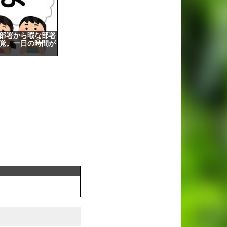
部署から暇な部署
覚。一日の時間が