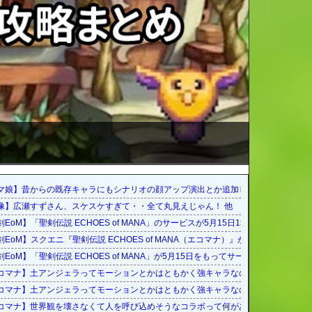
ださい
マ娘】昔からの既存キャラにもシナリオの顔アップ演出とか追加してください
像】広瀬すずさん、スケスケすぎて・・全て丸見えじゃん！ 他
00をもって終了に
EoM】「聖剣伝説 ECHOES of MANA」のサービスが5月15日15：00をもって終
023年5月15日をもって運営サービス終了を発表
剣EoM】スクエニ『聖剣伝説 ECHOES of MANA（エコマナ）』が2023年5月1
ス終了に
剣EoM】「聖剣伝説 ECHOES of MANA」が5月15日をもってサービス終了に
コマナ】土アンジェラってモーションとかはともかく強キャラなの？
コマナ】土アンジェラってモーションとかはともかく強キャラなの？
ろう？
コマナ】世界観を壊さなくて人を呼び込めそうなコラボって何があるだろう？