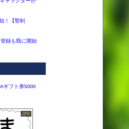
キャラクターが
開始！【聖剣
前登録も既に開始
ギフト券5000
1PV