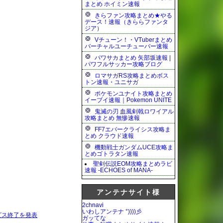
まとめ ホイミン速報
きらファン攻略まとめ★やる
デース！速報（きららファンタ
ジア）
Vチューン！・VTuberまとめ
バーチャルユーチューバー速報
パワサカまとめ 矢部坂速報 |
パワフルサッカー攻略ブログ
ロマサガRS攻略まとめボス
トン速報・ユニサガ
ポケモンユナイト攻略まとめ
イーブイ速報｜Pokemon UNITE
鬼滅の刃 血風剣戟ロワイアル
攻略まとめ 無惨速報
FF7エバークライシス攻略ま
とめ クラウド速報
機動戦士ガンダムUCE攻略ま
とめゴトラタン速報
聖剣伝説EOM攻略まとめラビ
速報 -ECHOES of MANA-
アンテナサイト様
2chnavi
いわしアンテナ °))))彡
ービス終了を発表
ガッてな