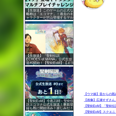
【生放送】このゲームの正式な
略称は「エコマナ」！過去のキ
ャラクターが沢山登場するマル
チゲーム！【聖剣…
【生放送】『聖剣伝説
ECHOES of MANA』公式生放
送#0開始！【聖剣EoM】【エコ
マナ】
【ウマ娘】昔からの既
【画像】広瀬すずさん
【聖剣EoM】今夜21時～聖剣伝
説エコマナ公式生放送！事前登
【聖剣EoM】「聖剣伝説
録も既に開始済み！楽しみだ！
【エコマナ】
【聖剣EoM】スクエニ『