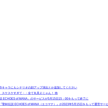
存キャラにもシナリオの顔アップ演出とか追加してください
、スケスケすぎて・・全て丸見えじゃん！ 他
 ECHOES of MANA」のサービスが5月15日15：00をもって終了に
聖剣伝説 ECHOES of MANA（エコマナ）』が2023年5月15日をもって運営サ