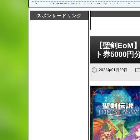
【エコマナ】世界観を壊さなくて人を呼び込めそうなコラボっ
【エコマナ】「はにかみサンタクロースガチャ」の開催が予告
スポンサードリンク
【エコマナ】「はにかみサンタクロースガチャ」の開催が予告
【エコマナ】メインクエストシーズン2 第2章の追加が予告さ
【エコマナ】サフォーとマリーナは1話で消費するにはもった
「聖剣伝説 ECHOES of MANA」公式生放送#3を，9月27日20
【聖剣EoM
「聖剣伝説 ECHOES of MANA」“400万DL記念キャンペーン”
ト券5000
2022年01月20日