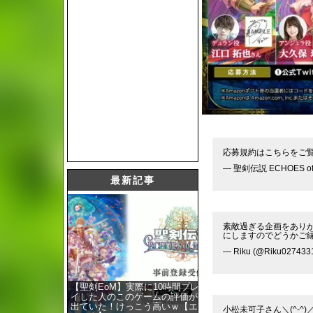
応募規約はこちらをご
— 聖剣伝説 ECHOES of 
最新記事
素敵過ぎる企画をありが
にしますのでどうかご縁
— Riku (@Riku027433
【聖剣EoM】実際に10時間プレ
イした人のこのゲームの評価が
出ていた！けっこう高いｗ【エ
小松未可子さん＼(^-^)