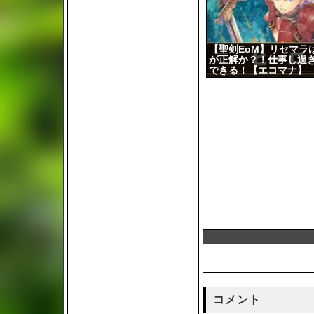
【聖剣EoM】リセマラ
が正解か？！仕事し過
できる！【エコマナ】
コメント