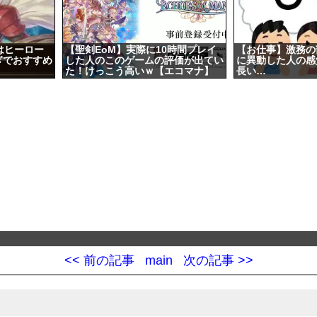
はヒーロー
【聖剣EoM】実際に10時間プレイ
【お仕事】激務の
ぎでおすすめ
した人のこのゲームの評価が出てい
に異動した人の感
た！けっこう高いｗ【エコマナ】
長い…
<< 前の記事
main
次の記事 >>