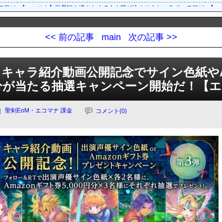
て何があるだろう？
【エコマナ】世界観を壊さなくて人を呼び込めそうなコラボって何があるだ
【エ
されたぞ！
【エコマナ】「はにかみサンタクロースガチャ」の開催が予告されたぞ！
【エ
されたぞ！
【エコマナ】「はにかみサンタクロースガチャ」の開催が予告されたぞ！
【エ
<< 前の記事
main
次の記事 >>
れたぞ！
【エコマナ】メインクエストシーズン2 第2章の追加が予告されたぞ！
【エ
いないコンビだった
【エコマナ】サフォーとマリーナは1話で消費するにはもったいないコンビ
【エ
:00より配信
「聖剣伝説 ECHOES of MANA」公式生放送#3を，9月27日20:00より配信
「聖剣
】キャラ紹介動画公開記念でサイン色紙やA
を開催
「聖剣伝説 ECHOES of MANA」“400万DL記念キャンペーン”を開催
「聖剣
円分が当たる抽選キャンペーン開始だ！【
聖剣EoM・エコマナ
課金
コメント(0)