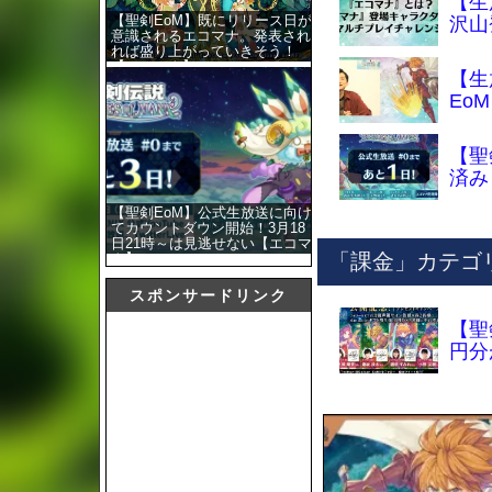
【生
【聖剣EoM】既にリリース日が
沢山
意識されるエコマナ。発表され
れば盛り上がっていきそう！
【エコマナ】
【生
Eo
【聖
済み
【聖剣EoM】公式生放送に向け
てカウントダウン開始！3月18
日21時～は見逃せない【エコマ
「課金」カテゴ
ナ】
スポンサードリンク
【聖
円分