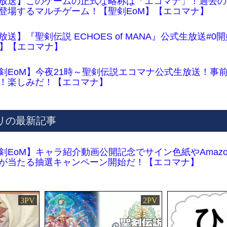
放送】このゲームの正式な略称は「エコマナ」！過去の
登場するマルチゲーム！【聖剣EoM】【エコマナ】
放送】『聖剣伝説 ECHOES of MANA』公式生放送#0
M】【エコマナ】
剣EoM】今夜21時～聖剣伝説エコマナ公式生放送！事
！楽しみだ！【エコマナ】
リの最新記事
剣EoM】キャラ紹介動画公開記念でサイン色紙やAmazon
が当たる抽選キャンペーン開始だ！【エコマナ】
3PV
2PV