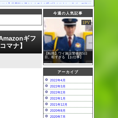
ろう？
コマナ】世界観を壊さなくて人を呼び込めそうなコラボって何があるだろう？
コマナ】「はにかみサンタクロースガチャ」の開催が予告されたぞ！
今週の人気記事
コマナ】「はにかみサンタクロースガチャ」の開催が予告されたぞ！
1PV
コマナ】メインクエストシーズン2 第2章の追加が予告されたぞ！
だった
コマナ】サフォーとマリーナは1話で消費するにはもったいないコンビだった
伝説 ECHOES of MANA」公式生放送#3を，9月27日20:00より配信
mazonギフ
伝説 ECHOES of MANA」“400万DL記念キャンペーン”を開催
エコマナ】
【転職】ワイ施設警備員5日
目。暇すぎる 【お仕事】
アーカイブ
2022年4月
2022年3月
2022年2月
2022年1月
2021年12月
2020年8月
2020年7月