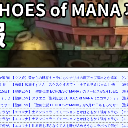
か追加してください
【ウマ娘】昔からの既存キャラにもシナリオの顔アップ演出とか追加してく
【ウ
 他
【画像】広瀬すずさん、スケスケすぎて・・全て丸見えじゃん！ 他
【画
月15日15：00をもって終了に
【聖剣EoM】「聖剣伝説 ECHOES of MANA」のサービスが5月15日15：
【聖剣
コマナ）』が2023年5月15日をもって運営サービス終了を発表
【聖剣EoM】スクエニ『聖剣伝説 ECHOES of MANA（エコマナ）』が2
【聖
をもってサービス終了に
【聖剣EoM】「聖剣伝説 ECHOES of MANA」が5月15日をもってサービ
【聖
ャラなの？
【エコマナ】土アンジェラってモーションとかはともかく強キャラなの？
【エ
ャラなの？
【エコマナ】土アンジェラってモーションとかはともかく強キャラなの？
【エ
て何があるだろう？
【エコマナ】世界観を壊さなくて人を呼び込めそうなコラボって何があるだ
【エ