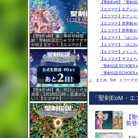
【聖剣EoM】「聖剣伝説
【エコマナ】土アンジ
【エコマナ】土アンジ
【エコマナ】世界観を
【エコマナ】世界観を
【聖剣EoM】遂に事前登録開
【エコマナ】「はにか
始！聖剣伝説エコーズオブマナ
が始まるぞ～！【エコマナ】
【エコマナ】「はにか
【エコマナ】メインク
【エコマナ】サフォー
「聖剣伝説 ECHOES 
「聖剣伝説 ECHOES 
まとめ
5ch
エコーズオ
【聖剣EoM】遂に明日は公式生
放送！3月18日21時～見逃せな
「聖剣EoM・
い！【エコマナ】
【聖
前登