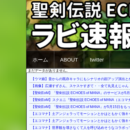
ホーム
ABOUT
twitter
まだデータがありません。
【ウマ娘】昔からの既存キャラにもシナリオの顔アップ演出と
【画像】広瀬すずさん、スケスケすぎて・・全て丸見えじゃん！
【聖剣EoM】「聖剣伝説 ECHOES of MANA」のサービスが5
【聖剣EoM】スクエニ『聖剣伝説 ECHOES of MANA（エ
【聖剣EoM】「聖剣伝説 ECHOES of MANA」が5月15日
【エコマナ】土アンジェラってモーションとかはともかく強キ
【エコマナ】土アンジェラってモーションとかはともかく強キ
【エコマナ】世界観を壊さなくて人を呼び込めそうなコラボっ