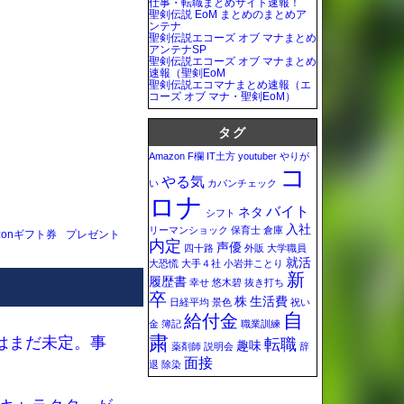
仕事・転職まとめサイト速報！
聖剣伝説 EoM まとめのまとめア
ンテナ
聖剣伝説エコーズ オブ マナまとめ
アンテナSP
聖剣伝説エコーズ オブ マナまとめ
速報（聖剣EoM
聖剣伝説エコマナまとめ速報（エ
コーズ オブ マナ・聖剣EoM）
タグ
Amazon
F欄
IT土方
youtuber
やりが
コ
やる気
い
カバンチェック
ロナ
バイト
ネタ
シフト
入社
リーマンショック
保育士
倉庫
zonギフト券
プレゼント
内定
声優
四十路
外販
大学職員
就活
大恐慌
大手４社
小岩井ことり
新
履歴書
幸せ
悠木碧
抜き打ち
卒
株
生活費
日経平均
景色
祝い
自
給付金
金
簿記
職業訓練
粛
はまだ未定。事
転職
趣味
薬剤師
説明会
辞
面接
退
除染