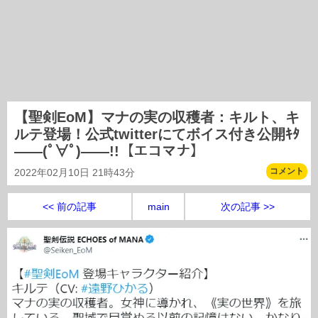
【聖剣EoM】マナの実の収穫者：キルト、キ
ルテ登場！公式twitterにてボイス付き公開ｷﾀ
――(ﾟ∀ﾟ)――!!【エコマナ】
コメント
2022年02月10日 21時43分
<< 前の記事
main
次の記事 >>