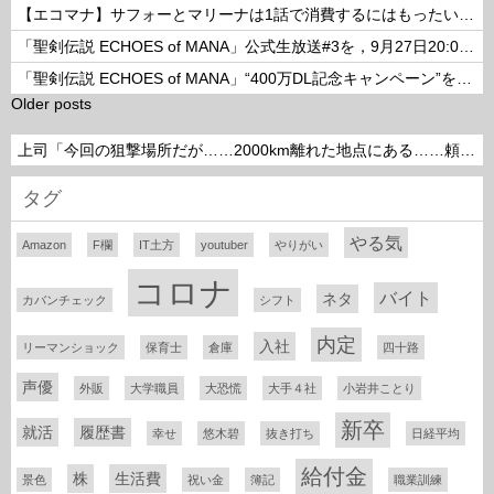
【エコマナ】サフォーとマリーナは1話で消費するにはもったいないコンビだった
「聖剣伝説 ECHOES of MANA」公式生放送#3を，9月27日20:00より配信
「聖剣伝説 ECHOES of MANA」“400万DL記念キャンペーン”を開催
Older posts
上司「今回の狙撃場所だが……2000km離れた地点にある……頼めるか？」って言われたら
タグ
やる気
Amazon
F欄
IT土方
youtuber
やりがい
コロナ
バイト
ネタ
カバンチェック
シフト
内定
入社
リーマンショック
保育士
倉庫
四十路
声優
外販
大学職員
大恐慌
大手４社
小岩井ことり
新卒
就活
履歴書
幸せ
悠木碧
抜き打ち
日経平均
給付金
株
生活費
景色
祝い金
簿記
職業訓練