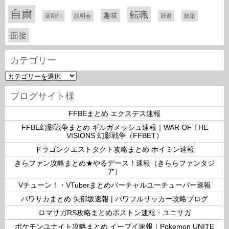
自粛
転職
趣味
薬剤師
説明会
辞退
除染
面接
カテゴリー
カ
テ
ゴ
ブログサイト様
リ
ー
FFBEまとめ エクスデス速報
FFBE幻影戦争まとめ ギルガメッシュ速報｜WAR OF THE
VISIONS 幻影戦争（FFBET）
ドラゴンクエストタクト攻略まとめ ホイミン速報
きらファン攻略まとめ★やるデース！速報（きららファンタジ
ア）
Vチューン！・VTuberまとめバーチャルユーチューバー速報
パワサカまとめ 矢部坂速報 | パワフルサッカー攻略ブログ
ロマサガRS攻略まとめボストン速報・ユニサガ
ポケモンユナイト攻略まとめ イーブイ速報｜Pokemon UNITE