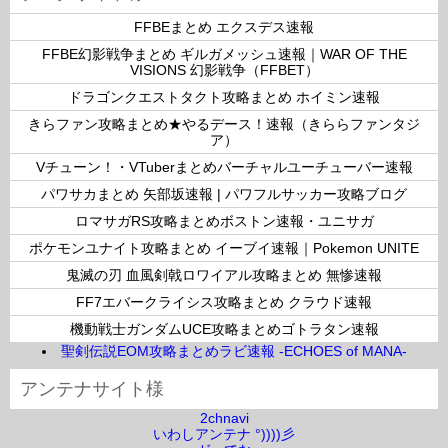
ー
FFBEまとめ エクスデス速報
FFBE幻影戦争まとめ ギルガメッシュ速報｜WAR OF THE
VISIONS 幻影戦争（FFBET）
ドラゴンクエストタクト攻略まとめ ホイミン速報
きらファン攻略まとめ★やるデース！速報（きららファンタジ
ア）
Vチューン！・VTuberまとめバーチャルユーチューバー速報
パワサカまとめ 矢部坂速報 | パワフルサッカー攻略ブログ
ロマサガRS攻略まとめボストン速報・ユニサガ
ポケモンユナイト攻略まとめ イーブイ速報｜Pokemon UNITE
鬼滅の刃 血風剣戟ロワイアル攻略まとめ 無惨速報
FF7エバークライシス攻略まとめ クラウド速報
機動戦士ガンダムUCE攻略まとめゴトラタン速報
聖剣伝説EOM攻略まとめラビ速報 -ECHOES of MANA-
アンテナサイト様
2chnavi
いわしアンテナ °))))彡