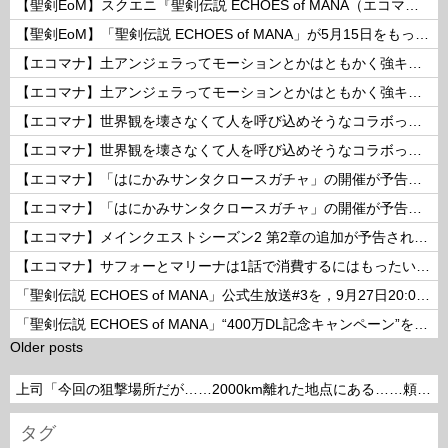
【聖剣EoM】スクエニ『聖剣伝説 ECHOES of MANA（エコマナ）』が2023年5月15日をもって運営サービス終了を発表
【聖剣EoM】「聖剣伝説 ECHOES of MANA」が5月15日をもってサービス終了に
【エコマナ】土アンジェラってモーションとかはともかく強キャラなの？
【エコマナ】土アンジェラってモーションとかはともかく強キャラなの？
【エコマナ】世界観を壊さなくて人を呼び込めそうなコラボって何があるだろう？
【エコマナ】世界観を壊さなくて人を呼び込めそうなコラボって何があるだろう？
【エコマナ】「はにかみサンタクロースガチャ」の開催が予告されたぞ！
【エコマナ】「はにかみサンタクロースガチャ」の開催が予告されたぞ！
【エコマナ】メインクエストシーズン2 第2章の追加が予告されたぞ！
【エコマナ】サフォーとマリーナは1話で消費するにはもったいないコンビだった
「聖剣伝説 ECHOES of MANA」公式生放送#3を，9月27日20:00より配信
「聖剣伝説 ECHOES of MANA」“400万DL記念キャンペーン”を開催
Older posts
上司「今回の狙撃場所だが……2000km離れた地点にある……頼めるか？」って言われたら
タグ