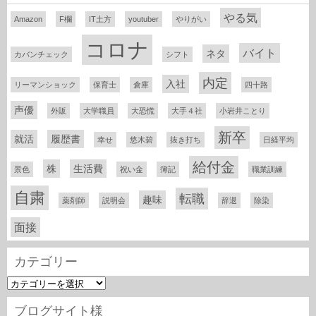
やる気
Amazon
F欄
IT土方
youtuber
やりがい
コロナ
バイト
ネタ
カバンチェック
シフト
内定
入社
リーマンショック
保育士
倉庫
四十路
声優
外販
大学職員
大恐慌
大手４社
小岩井ことり
新卒
就活
履歴書
幸せ
悠木碧
抜き打ち
日経平均
給付金
株
生活費
景色
祝い金
簿記
職業訓練
自粛
転職
趣味
薬剤師
説明会
辞退
除染
面接
カテゴリー
カ
テ
ゴ
ブログサイト様
リ