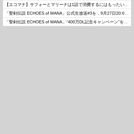
【エコマナ】サフォーとマリーナは1話で消費するにはもったいないコンビだった
「聖剣伝説 ECHOES of MANA」公式生放送#3を，9月27日20:00より配信
「聖剣伝説 ECHOES of MANA」“400万DL記念キャンペーン”を開催