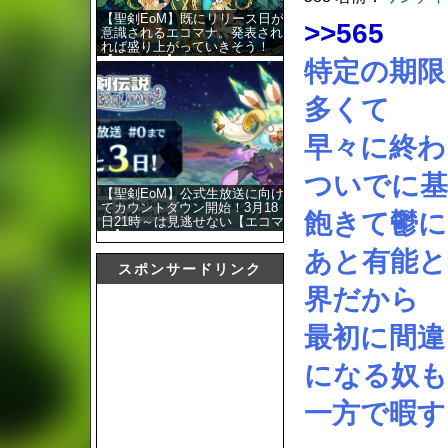
【聖剣EoM】既にリリース日が
>>565
意識されるエコマナ。発表され
れば盛り上がっていきそう！
【エコマナ】
特定の期限
多くて
早々に終
ついでに基
【聖剣EoM】公式生放送に向け
てカウントダウン開始！3月18
飽きて鬱に
日21時～は見逃せない【エコマ
ナ】
あと有能と
スポンサードリンク
界だから
最初に間違
になる奴
一方で暇す