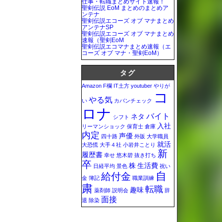
仕事・転職まとめサイト速報！
聖剣伝説 EoM まとめのまとめア
ンテナ
聖剣伝説エコーズ オブ マナまとめ
アンテナSP
聖剣伝説エコーズ オブ マナまとめ
速報（聖剣EoM
聖剣伝説エコマナまとめ速報（エ
コーズ オブ マナ・聖剣EoM）
タグ
Amazon
F欄
IT土方
youtuber
やりが
コ
やる気
い
カバンチェック
ロナ
バイト
ネタ
シフト
入社
リーマンショック
保育士
倉庫
内定
声優
四十路
外販
大学職員
就活
大恐慌
大手４社
小岩井ことり
新
履歴書
幸せ
悠木碧
抜き打ち
卒
株
生活費
日経平均
景色
祝い
自
給付金
金
簿記
職業訓練
粛
転職
趣味
薬剤師
説明会
辞
面接
退
除染