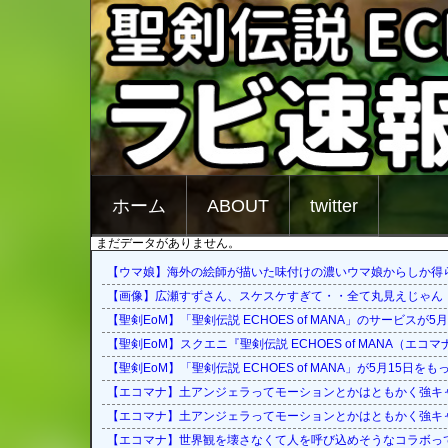
ホーム
ABOUT
twitter
まだデータがありません。
【ウマ娘】海外の絵師が描いた味付けの濃いウマ娘からしか得
【画像】広瀬すずさん、スケスケすぎて・・全て丸見えじゃん！
【聖剣EoM】「聖剣伝説 ECHOES of MANA」のサービスが5
【聖剣EoM】スクエニ『聖剣伝説 ECHOES of MANA（エ
【聖剣EoM】「聖剣伝説 ECHOES of MANA」が5月15日
【エコマナ】土アンジェラってモーションとかはともかく強キ
【エコマナ】土アンジェラってモーションとかはともかく強キ
【エコマナ】世界観を壊さなくて人を呼び込めそうなコラボっ