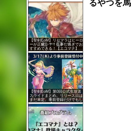
るやつを馬
コマナ】
【聖剣EoM】リセマラはヒーロ
ーが正解か？！仕事し過ぎでお
すすめできる！【エコマナ】
【聖剣EoM】第0回公式生放送
スライドまとめ。リリース日は
まだ未定。事前登録だけでもし
ておこう！【エ…