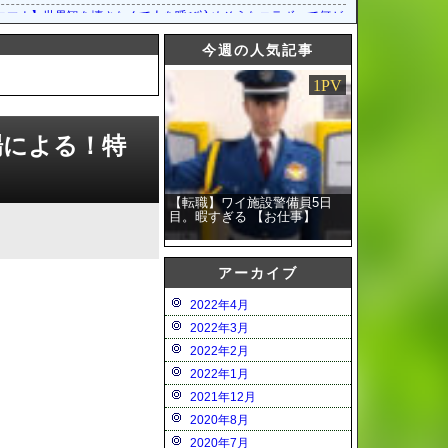
ろう？
コマナ】世界観を壊さなくて人を呼び込めそうなコラボって何があるだろう？
コマナ】「はにかみサンタクロースガチャ」の開催が予告されたぞ！
今週の人気記事
コマナ】「はにかみサンタクロースガチャ」の開催が予告されたぞ！
1PV
コマナ】メインクエストシーズン2 第2章の追加が予告されたぞ！
だった
コマナ】サフォーとマリーナは1話で消費するにはもったいないコンビだった
伝説 ECHOES of MANA」公式生放送#3を，9月27日20:00より配信
場による！特
伝説 ECHOES of MANA」“400万DL記念キャンペーン”を開催
【転職】ワイ施設警備員5日
目。暇すぎる 【お仕事】
アーカイブ
2022年4月
2022年3月
2022年2月
2022年1月
2021年12月
2020年8月
2020年7月