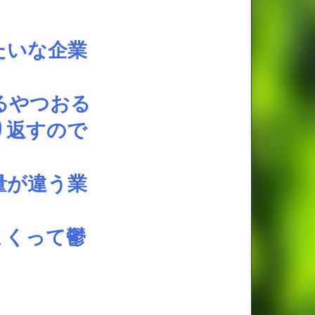
たいな企業
るやつおる
り返すので
量が違う業
まくって鬱