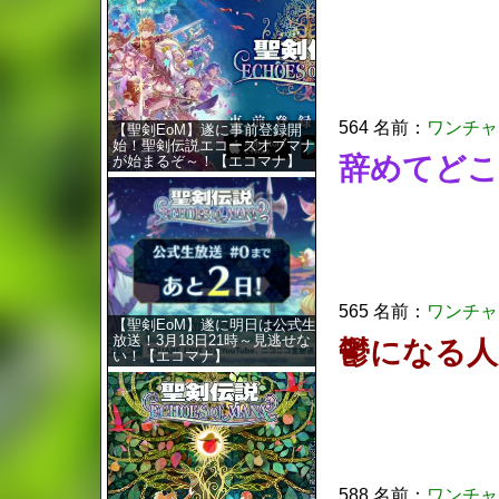
564 名前：
ワンチャ
【聖剣EoM】遂に事前登録開
始！聖剣伝説エコーズオブマナ
辞めてどこ
が始まるぞ～！【エコマナ】
565 名前：
ワンチャ
【聖剣EoM】遂に明日は公式生
放送！3月18日21時～見逃せな
鬱になる人
い！【エコマナ】
588 名前：
ワンチャ