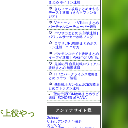
まとめ ホイミン速報
きらファン攻略まとめ★やる
デース！速報（きららファンタ
ジア）
Vチューン！・VTuberまとめ
バーチャルユーチューバー速報
パワサカまとめ 矢部坂速報 |
パワフルサッカー攻略ブログ
ロマサガRS攻略まとめボス
トン速報・ユニサガ
ポケモンユナイト攻略まとめ
イーブイ速報｜Pokemon UNITE
鬼滅の刃 血風剣戟ロワイアル
攻略まとめ 無惨速報
FF7エバークライシス攻略ま
とめ クラウド速報
機動戦士ガンダムUCE攻略ま
とめゴトラタン速報
聖剣伝説EOM攻略まとめラビ
速報 -ECHOES of MANA-
アンテナサイト様
が上役やっ
2chnavi
いわしアンテナ °))))彡
ガッてな