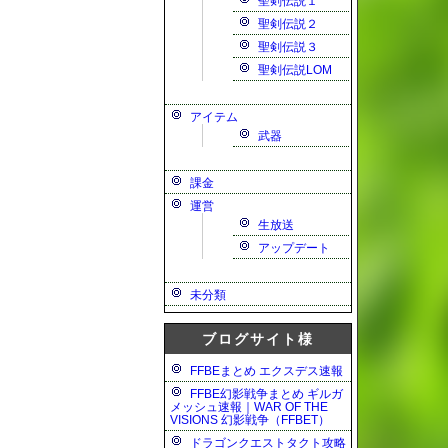
聖剣伝説１
聖剣伝説２
聖剣伝説３
聖剣伝説LOM
アイテム
武器
課金
運営
生放送
アップデート
未分類
ブログサイト様
FFBEまとめ エクスデス速報
FFBE幻影戦争まとめ ギルガ
メッシュ速報｜WAR OF THE
VISIONS 幻影戦争（FFBET）
ドラゴンクエストタクト攻略