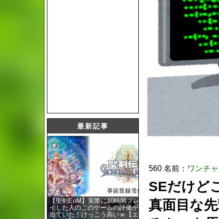
最新記事
560 名前：
ワンチャ
SEだけど
【聖剣EoM】実際に10時間プレ
真面目な先
イした人のこのゲームの評価が
出ていた！けっこう高いｗ【エ