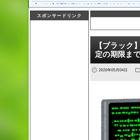
【エコマナ】世界観を壊さなくて人を呼び込めそうなコラボっ
【エコマナ】「はにかみサンタクロースガチャ」の開催が予告
スポンサードリンク
【エコマナ】「はにかみサンタクロースガチャ」の開催が予告
【エコマナ】メインクエストシーズン2 第2章の追加が予告さ
【エコマナ】サフォーとマリーナは1話で消費するにはもった
「聖剣伝説 ECHOES of MANA」公式生放送#3を，9月27日20
【ブラック】
「聖剣伝説 ECHOES of MANA」“400万DL記念キャンペーン”
定の期限ま
2020年05月04日