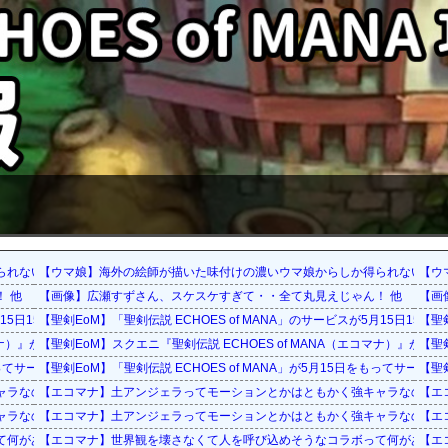
られない栄養素はある
【ウマ娘】海外の絵師が描いた味付けの濃いウマ娘からしか得られない栄養
【ウ
 他
【画像】広瀬すずさん、スケスケすぎて・・全て丸見えじゃん！ 他
【画
月15日15：00をもって終了に
【聖剣EoM】「聖剣伝説 ECHOES of MANA」のサービスが5月15日15：
【聖剣
コマナ）』が2023年5月15日をもって運営サービス終了を発表
【聖剣EoM】スクエニ『聖剣伝説 ECHOES of MANA（エコマナ）』が2
【聖
をもってサービス終了に
【聖剣EoM】「聖剣伝説 ECHOES of MANA」が5月15日をもってサービ
【聖
ャラなの？
【エコマナ】土アンジェラってモーションとかはともかく強キャラなの？
【エ
ャラなの？
【エコマナ】土アンジェラってモーションとかはともかく強キャラなの？
【エ
て何があるだろう？
【エコマナ】世界観を壊さなくて人を呼び込めそうなコラボって何があるだ
【エ