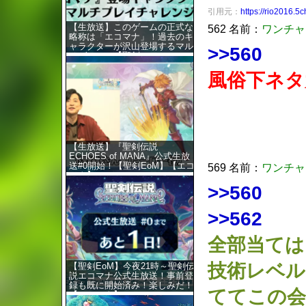
引用元：
https://rio2016.5c
【生放送】このゲームの正式な
562 名前：
ワンチャ
略称は「エコマナ」！過去のキ
ャラクターが沢山登場するマル
>>560
チゲーム！【聖剣…
風俗下ネタ
【生放送】『聖剣伝説
ECHOES of MANA』公式生放
送#0開始！【聖剣EoM】【エコ
569 名前：
ワンチャ
マナ】
>>560
>>562
全部当ては
技術レベル
【聖剣EoM】今夜21時～聖剣伝
説エコマナ公式生放送！事前登
録も既に開始済み！楽しみだ！
ててこの会
【エコマナ】