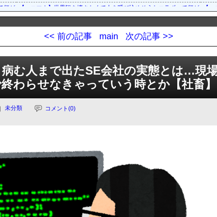
て何があるだろう？
【エコマナ】世界観を壊さなくて人を呼び込めそうなコラボって何があるだ
【エ
されたぞ！
【エコマナ】「はにかみサンタクロースガチャ」の開催が予告されたぞ！
【エ
されたぞ！
【エコマナ】「はにかみサンタクロースガチャ」の開催が予告されたぞ！
【エ
<< 前の記事
main
次の記事 >>
れたぞ！
【エコマナ】メインクエストシーズン2 第2章の追加が予告されたぞ！
【エ
いないコンビだった
【エコマナ】サフォーとマリーナは1話で消費するにはもったいないコンビ
【エ
:00より配信
「聖剣伝説 ECHOES of MANA」公式生放送#3を，9月27日20:00より配信
「聖剣
病む人まで出たSE会社の実態とは…現
を開催
「聖剣伝説 ECHOES of MANA」“400万DL記念キャンペーン”を開催
「聖剣
で終わらせなきゃっていう時とか【社畜】
未分類
コメント(0)