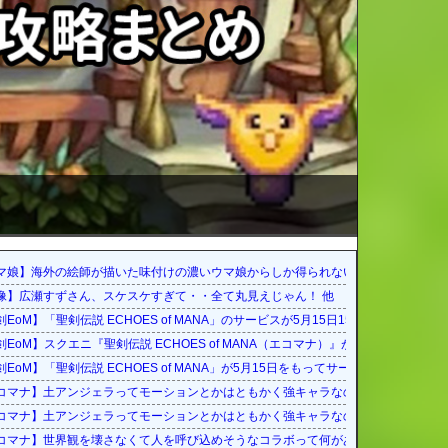
素はある
マ娘】海外の絵師が描いた味付けの濃いウマ娘からしか得られない栄養素はある
像】広瀬すずさん、スケスケすぎて・・全て丸見えじゃん！ 他
00をもって終了に
EoM】「聖剣伝説 ECHOES of MANA」のサービスが5月15日15：00をもって終
023年5月15日をもって運営サービス終了を発表
剣EoM】スクエニ『聖剣伝説 ECHOES of MANA（エコマナ）』が2023年5月1
ス終了に
剣EoM】「聖剣伝説 ECHOES of MANA」が5月15日をもってサービス終了に
コマナ】土アンジェラってモーションとかはともかく強キャラなの？
コマナ】土アンジェラってモーションとかはともかく強キャラなの？
ろう？
コマナ】世界観を壊さなくて人を呼び込めそうなコラボって何があるだろう？