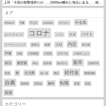
上司「今回の狙撃場所だが……2000km離れた地点にある……頼めるか？」って言われたら
タグ
やる気
Amazon
F欄
IT土方
youtuber
やりがい
コロナ
バイト
ネタ
カバンチェック
シフト
内定
入社
リーマンショック
保育士
倉庫
四十路
声優
外販
大学職員
大恐慌
大手４社
小岩井ことり
新卒
就活
履歴書
幸せ
悠木碧
抜き打ち
日経平均
給付金
株
生活費
景色
祝い金
簿記
職業訓練
自粛
転職
趣味
薬剤師
説明会
辞退
除染
面接
カテゴリー