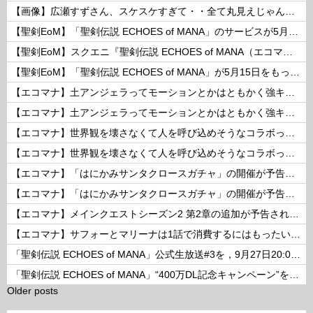
【画像】広瀬すずさん、スケスケすぎて・・全て丸見えじゃん！ 他
【聖剣EoM】「聖剣伝説 ECHOES of MANA」のサービスが5月15日15：00をもって終了に
【聖剣EoM】スクエニ『聖剣伝説 ECHOES of MANA（エコマナ）』が2023年5月15日をもって運営サービス終了を発表
【聖剣EoM】「聖剣伝説 ECHOES of MANA」が5月15日をもってサービス終了に
【エコマナ】土アンジェラってモーションとかはともかく強キャラなの？
【エコマナ】土アンジェラってモーションとかはともかく強キャラなの？
【エコマナ】世界観を壊さなくて人を呼び込めそうなコラボって何があるだろう？
【エコマナ】世界観を壊さなくて人を呼び込めそうなコラボって何があるだろう？
【エコマナ】「はにかみサンタクロースガチャ」の開催が予告されたぞ！
【エコマナ】「はにかみサンタクロースガチャ」の開催が予告されたぞ！
【エコマナ】メインクエストシーズン2 第2章の追加が予告されたぞ！
【エコマナ】サフォーとマリーナは1話で消費するにはもったいないコンビだった
「聖剣伝説 ECHOES of MANA」公式生放送#3を，9月27日20:00より配信
「聖剣伝説 ECHOES of MANA」“400万DL記念キャンペーン”を開催
Older posts