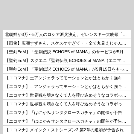
北朝鮮が3万～5万人のロシア派兵決定、ゼレンスキー大統領「韓国が我々に協力すべき」！
【画像】広瀬すずさん、スケスケすぎて・・全て丸見えじゃん！ 他
【聖剣EoM】「聖剣伝説 ECHOES of MANA」のサービスが5月15日15：00をもって終了に
【聖剣EoM】スクエニ『聖剣伝説 ECHOES of MANA（エコマナ）』が2023年5月15日をもって運営サービス終了を発表
【聖剣EoM】「聖剣伝説 ECHOES of MANA」が5月15日をもってサービス終了に
【エコマナ】土アンジェラってモーションとかはともかく強キャラなの？
【エコマナ】土アンジェラってモーションとかはともかく強キャラなの？
【エコマナ】世界観を壊さなくて人を呼び込めそうなコラボって何があるだろう？
【エコマナ】世界観を壊さなくて人を呼び込めそうなコラボって何があるだろう？
【エコマナ】「はにかみサンタクロースガチャ」の開催が予告されたぞ！
【エコマナ】「はにかみサンタクロースガチャ」の開催が予告されたぞ！
【エコマナ】メインクエストシーズン2 第2章の追加が予告されたぞ！