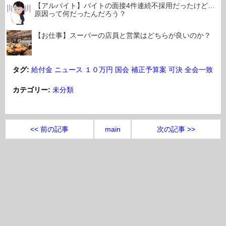
【アルバイト】バイトの面接4件連続不採用だったけど…
原因って何だったんだろう？
【お仕事】スーパーの店員と営業はどちらが良いのか？
タグ:
給付金
ニュース
１０万円
国会
補正予算案
可決
全会一致
カテゴリー:
未分類
<< 前の記事
main
次の記事 >>