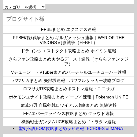
カ
テ
ゴ
ブログサイト様
リ
ー
FFBEまとめ エクスデス速報
FFBE幻影戦争まとめ ギルガメッシュ速報｜WAR OF THE
VISIONS 幻影戦争（FFBET）
ドラゴンクエストタクト攻略まとめ ホイミン速報
きらファン攻略まとめ★やるデース！速報（きららファンタジ
ア）
Vチューン！・VTuberまとめバーチャルユーチューバー速報
パワサカまとめ 矢部坂速報 | パワフルサッカー攻略ブログ
ロマサガRS攻略まとめボストン速報・ユニサガ
ポケモンユナイト攻略まとめ イーブイ速報｜Pokemon UNITE
鬼滅の刃 血風剣戟ロワイアル攻略まとめ 無惨速報
FF7エバークライシス攻略まとめ クラウド速報
機動戦士ガンダムUCE攻略まとめゴトラタン速報
聖剣伝説EOM攻略まとめラビ速報 -ECHOES of MANA-