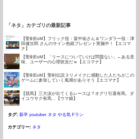
「ネタ」カテゴリの最新記事
【聖剣EoM】フリック役：畠中祐さん＆ワンダラー役：津
田健次郎 さんのサイン色紙プレゼント実施中！【エコマ
ナ】
【聖剣EoM】「リースについていけば問題ない」←ある意
味、ユーザーの心理状況だｗ【エコマナ】
【聖剣EoM】聖剣伝説３リメイクに感動した人たちがこの
ゲームに参加していく風潮がありそう【エコマナ】
【競馬】三大涙が出てくるレースは？オグリ引退有馬、ダ
イユウサク有馬…【ウマ娘】
タグ:
新卒
youtuber
ネタ
やる気
Fラン
カテゴリー:
ネタ