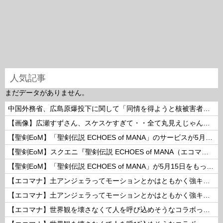
人気記事
まだデータがありません。
中国外務省、広島原爆投下に関して「同情を得ようと核被害者の立場を政治利用」と主張！
【画像】広瀬すずさん、スケスケすぎて・・全て丸見えじゃん！ 他
【聖剣EoM】「聖剣伝説 ECHOES of MANA」のサービスが5月15日15：00をもって終了に
【聖剣EoM】スクエニ『聖剣伝説 ECHOES of MANA（エコマナ）』が2023年5月15日をもって運営サービス終了を発表
【聖剣EoM】「聖剣伝説 ECHOES of MANA」が5月15日をもってサービス終了に
【エコマナ】土アンジェラってモーションとかはともかく強キャラなの？
【エコマナ】土アンジェラってモーションとかはともかく強キャラなの？
【エコマナ】世界観を壊さなくて人を呼び込めそうなコラボって何があるだろう？