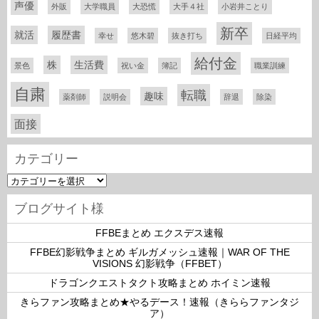
声優
外販
大学職員
大恐慌
大手４社
小岩井ことり
新卒
就活
履歴書
幸せ
悠木碧
抜き打ち
日経平均
給付金
株
生活費
景色
祝い金
簿記
職業訓練
自粛
転職
趣味
薬剤師
説明会
辞退
除染
面接
カテゴリー
カ
テ
ゴ
ブログサイト様
リ
ー
FFBEまとめ エクスデス速報
FFBE幻影戦争まとめ ギルガメッシュ速報｜WAR OF THE
VISIONS 幻影戦争（FFBET）
ドラゴンクエストタクト攻略まとめ ホイミン速報
きらファン攻略まとめ★やるデース！速報（きららファンタジ
ア）