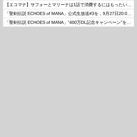
【エコマナ】サフォーとマリーナは1話で消費するにはもったいないコンビだった
「聖剣伝説 ECHOES of MANA」公式生放送#3を，9月27日20:00より配信
「聖剣伝説 ECHOES of MANA」“400万DL記念キャンペーン”を開催