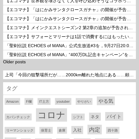
【エコマナ】世界観を壊さなくて人を呼び込めそうなコラボって何があるだろう？
【エコマナ】「はにかみサンタクロースガチャ」の開催が予告されたぞ！
【エコマナ】「はにかみサンタクロースガチャ」の開催が予告されたぞ！
【エコマナ】メインクエストシーズン2 第2章の追加が予告されたぞ！
【エコマナ】サフォーとマリーナは1話で消費するにはもったいないコンビだった
「聖剣伝説 ECHOES of MANA」公式生放送#3を，9月27日20:00より配信
「聖剣伝説 ECHOES of MANA」“400万DL記念キャンペーン”を開催
Older posts
上司「今回の狙撃場所だが……2000km離れた地点にある……頼めるか？」って言われたら
タグ
やる気
Amazon
F欄
IT土方
youtuber
やりがい
コロナ
バイト
ネタ
カバンチェック
シフト
内定
入社
リーマンショック
保育士
倉庫
四十路