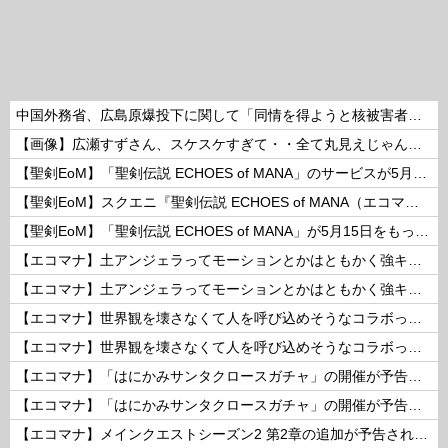
中国外務省、広島原爆投下に関して「同情を得ようと核被害者の立場を政治利用」と主張！
【画像】広瀬すずさん、スケスケすぎて・・全て丸見えじゃん！ 他
【聖剣EoM】「聖剣伝説 ECHOES of MANA」のサービスが5月15日15：00をもって終了に
【聖剣EoM】スクエニ『聖剣伝説 ECHOES of MANA（エコマナ）』が2023年5月15日をもって運営サービス終了を発表
【聖剣EoM】「聖剣伝説 ECHOES of MANA」が5月15日をもってサービス終了に
【エコマナ】土アンジェラってモーションとかはともかく強キャラなの？
【エコマナ】土アンジェラってモーションとかはともかく強キャラなの？
【エコマナ】世界観を壊さなくて人を呼び込めそうなコラボって何があるだろう？
【エコマナ】世界観を壊さなくて人を呼び込めそうなコラボって何があるだろう？
【エコマナ】「はにかみサンタクロースガチャ」の開催が予告されたぞ！
【エコマナ】「はにかみサンタクロースガチャ」の開催が予告されたぞ！
【エコマナ】メインクエストシーズン2 第2章の追加が予告されたぞ！