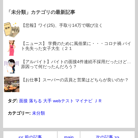
「未分類」カテゴリの最新記事
【悲報】ワイ(25)、手取り14万で咽び泣く
【ニュース】 学費のために風俗業に・・・コロナ禍 バイ
ト先失った女子大生（２１
【アルバイト】バイトの面接4件連続不採用だったけど…
原因って何だったんだろう？
【お仕事】スーパーの店員と営業はどちらが良いのか？
タグ:
面接
落ちる
大手
webテスト
マイナビ
ＪＲ
カテゴリー:
未分類
<< 前の記事
main
次の記事 >>