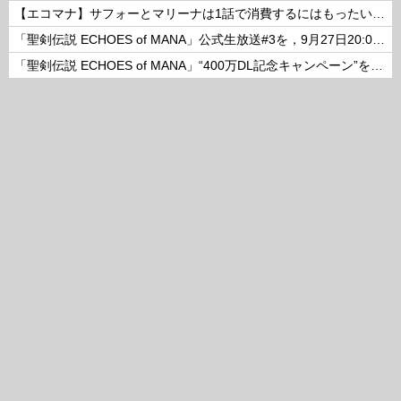
【エコマナ】サフォーとマリーナは1話で消費するにはもったいないコンビだった
「聖剣伝説 ECHOES of MANA」公式生放送#3を，9月27日20:00より配信
「聖剣伝説 ECHOES of MANA」“400万DL記念キャンペーン”を開催