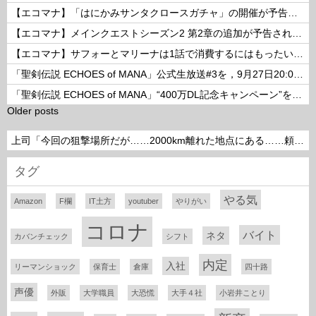
【エコマナ】「はにかみサンタクロースガチャ」の開催が予告されたぞ！
【エコマナ】メインクエストシーズン2 第2章の追加が予告されたぞ！
【エコマナ】サフォーとマリーナは1話で消費するにはもったいないコンビだった
「聖剣伝説 ECHOES of MANA」公式生放送#3を，9月27日20:00より配信
「聖剣伝説 ECHOES of MANA」“400万DL記念キャンペーン”を開催
Older posts
上司「今回の狙撃場所だが……2000km離れた地点にある……頼めるか？」って言われたら
タグ
やる気
Amazon
F欄
IT土方
youtuber
やりがい
コロナ
バイト
ネタ
カバンチェック
シフト
内定
入社
リーマンショック
保育士
倉庫
四十路
声優
外販
大学職員
大恐慌
大手４社
小岩井ことり