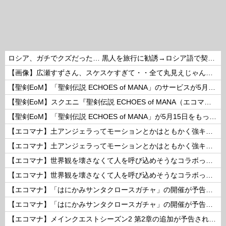
ロシア、ガチでクズだった… 黒人を旅行に勧誘→ロシア語で契約書にサインさせられる→前線で大量戦死！
【画像】広瀬すずさん、スケスケすぎて・・全て丸見えじゃん！ 他
【聖剣EoM】「聖剣伝説 ECHOES of MANA」のサービスが5月15日15：00をもって終了に
【聖剣EoM】スクエニ『聖剣伝説 ECHOES of MANA（エコマナ）』が2023年5月15日をもって運営サービス終了を発表
【聖剣EoM】「聖剣伝説 ECHOES of MANA」が5月15日をもってサービス終了に
【エコマナ】土アンジェラってモーションとかはともかく強キャラなの？
【エコマナ】土アンジェラってモーションとかはともかく強キャラなの？
【エコマナ】世界観を壊さなくて人を呼び込めそうなコラボって何があるだろう？
【エコマナ】世界観を壊さなくて人を呼び込めそうなコラボって何があるだろう？
【エコマナ】「はにかみサンタクロースガチャ」の開催が予告されたぞ！
【エコマナ】「はにかみサンタクロースガチャ」の開催が予告されたぞ！
【エコマナ】メインクエストシーズン2 第2章の追加が予告されたぞ！