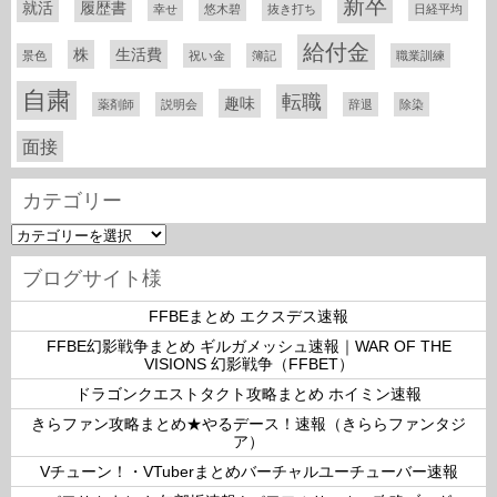
新卒
就活
履歴書
幸せ
悠木碧
抜き打ち
日経平均
給付金
株
生活費
景色
祝い金
簿記
職業訓練
自粛
転職
趣味
薬剤師
説明会
辞退
除染
面接
カテゴリー
カ
テ
ゴ
ブログサイト様
リ
ー
FFBEまとめ エクスデス速報
FFBE幻影戦争まとめ ギルガメッシュ速報｜WAR OF THE
VISIONS 幻影戦争（FFBET）
ドラゴンクエストタクト攻略まとめ ホイミン速報
きらファン攻略まとめ★やるデース！速報（きららファンタジ
ア）
Vチューン！・VTuberまとめバーチャルユーチューバー速報