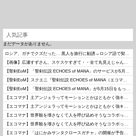
人気記事
まだデータがありません。
ロシア、ガチでクズだった… 黒人を旅行に勧誘→ロシア語で契約書にサインさせられる→前線で大量戦死！
【画像】広瀬すずさん、スケスケすぎて・・全て丸見えじゃん！ 他
【聖剣EoM】「聖剣伝説 ECHOES of MANA」のサービスが5月15日15：00をもって終了に
【聖剣EoM】スクエニ『聖剣伝説 ECHOES of MANA（エコマナ）』が2023年5月15日をもって運営サービス終了を発表
【聖剣EoM】「聖剣伝説 ECHOES of MANA」が5月15日をもってサービス終了に
【エコマナ】土アンジェラってモーションとかはともかく強キャラなの？
【エコマナ】土アンジェラってモーションとかはともかく強キャラなの？
【エコマナ】世界観を壊さなくて人を呼び込めそうなコラボって何があるだろう？
【エコマナ】世界観を壊さなくて人を呼び込めそうなコラボって何があるだろう？
【エコマナ】「はにかみサンタクロースガチャ」の開催が予告されたぞ！