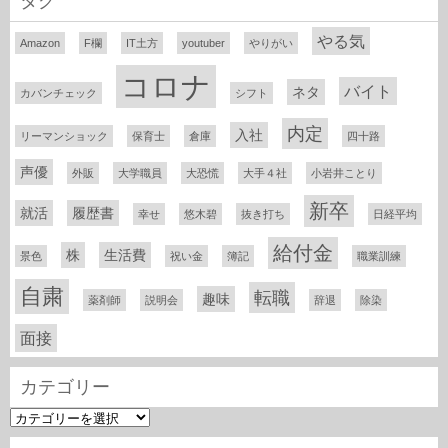
タグ
やる気
Amazon
F欄
IT土方
youtuber
やりがい
コロナ
バイト
ネタ
カバンチェック
シフト
内定
入社
リーマンショック
保育士
倉庫
四十路
声優
外販
大学職員
大恐慌
大手４社
小岩井ことり
新卒
就活
履歴書
幸せ
悠木碧
抜き打ち
日経平均
給付金
株
生活費
景色
祝い金
簿記
職業訓練
自粛
転職
趣味
薬剤師
説明会
辞退
除染
面接
カテゴリー
カ
テ
ゴ