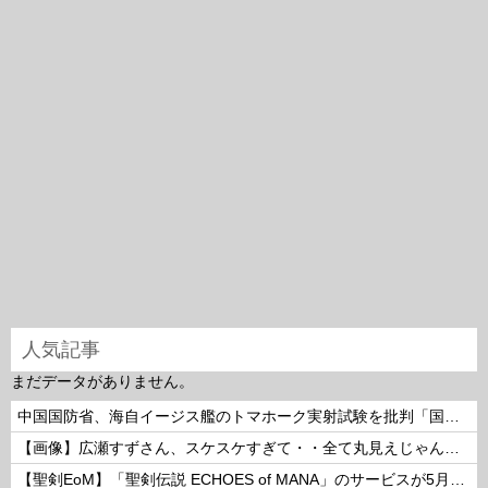
人気記事
まだデータがありません。
中国国防省、海自イージス艦のトマホーク実射試験を批判「国際社会は新型軍国主義を団結して阻止を」！
【画像】広瀬すずさん、スケスケすぎて・・全て丸見えじゃん！ 他
【聖剣EoM】「聖剣伝説 ECHOES of MANA」のサービスが5月15日15：00をもって終了に