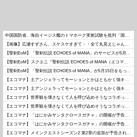
中国国防省、海自イージス艦のトマホーク実射試験を批判「国際社会は新型軍国主義を団結して阻止を」！
【画像】広瀬すずさん、スケスケすぎて・・全て丸見えじゃん！ 他
【聖剣EoM】「聖剣伝説 ECHOES of MANA」のサービスが5月15日15：00をもって終了に
【聖剣EoM】スクエニ『聖剣伝説 ECHOES of MANA（エコマナ）』が2023年5月15日をもって運営サービス終了を発表
【聖剣EoM】「聖剣伝説 ECHOES of MANA」が5月15日をもってサービス終了に
【エコマナ】土アンジェラってモーションとかはともかく強キャラなの？
【エコマナ】土アンジェラってモーションとかはともかく強キャラなの？
【エコマナ】世界観を壊さなくて人を呼び込めそうなコラボって何があるだろう？
【エコマナ】世界観を壊さなくて人を呼び込めそうなコラボって何があるだろう？
【エコマナ】「はにかみサンタクロースガチャ」の開催が予告されたぞ！
【エコマナ】「はにかみサンタクロースガチャ」の開催が予告されたぞ！
【エコマナ】メインクエストシーズン2 第2章の追加が予告されたぞ！