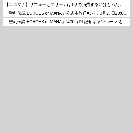
【エコマナ】サフォーとマリーナは1話で消費するにはもったいないコンビだった
「聖剣伝説 ECHOES of MANA」公式生放送#3を，9月27日20:00より配信
「聖剣伝説 ECHOES of MANA」“400万DL記念キャンペーン”を開催