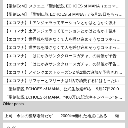
【聖剣EoM】スクエニ『聖剣伝説 ECHOES of MANA（エコマナ）』が2023年5月15日をもって運営サービス終了を発表
【聖剣EoM】「聖剣伝説 ECHOES of MANA」が5月15日をもってサービス終了に
【エコマナ】土アンジェラってモーションとかはともかく強キャラなの？
【エコマナ】土アンジェラってモーションとかはともかく強キャラなの？
【エコマナ】世界観を壊さなくて人を呼び込めそうなコラボって何があるだろう？
【エコマナ】世界観を壊さなくて人を呼び込めそうなコラボって何があるだろう？
【エコマナ】「はにかみサンタクロースガチャ」の開催が予告されたぞ！
【エコマナ】「はにかみサンタクロースガチャ」の開催が予告されたぞ！
【エコマナ】メインクエストシーズン2 第2章の追加が予告されたぞ！
【エコマナ】サフォーとマリーナは1話で消費するにはもったいないコンビだった
「聖剣伝説 ECHOES of MANA」公式生放送#3を，9月27日20:00より配信
「聖剣伝説 ECHOES of MANA」“400万DL記念キャンペーン”を開催
Older posts
上司「今回の狙撃場所だが……2000km離れた地点にある……頼めるか？」って言われたら