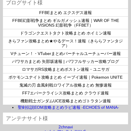
ブログサイト様
リ
ー
FFBEまとめ エクスデス速報
FFBE幻影戦争まとめ ギルガメッシュ速報｜WAR OF THE
VISIONS 幻影戦争（FFBET）
ドラゴンクエストタクト攻略まとめ ホイミン速報
きらファン攻略まとめ★やるデース！速報（きららファンタジ
ア）
Vチューン！・VTuberまとめバーチャルユーチューバー速報
パワサカまとめ 矢部坂速報 | パワフルサッカー攻略ブログ
ロマサガRS攻略まとめボストン速報・ユニサガ
ポケモンユナイト攻略まとめ イーブイ速報｜Pokemon UNITE
鬼滅の刃 血風剣戟ロワイアル攻略まとめ 無惨速報
FF7エバークライシス攻略まとめ クラウド速報
機動戦士ガンダムUCE攻略まとめゴトラタン速報
聖剣伝説EOM攻略まとめラビ速報 -ECHOES of MANA-
アンテナサイト様
2chnavi