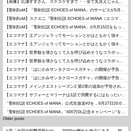
【画像】広瀬すずさん、スケスケすぎて・・全て丸見えじゃん！ 他
【聖剣EoM】「聖剣伝説 ECHOES of MANA」のサービスが5月15日15：00をもって終了に
【聖剣EoM】スクエニ『聖剣伝説 ECHOES of MANA（エコマナ）』が2023年5月15日をもって運営サービス終了を発表
【聖剣EoM】「聖剣伝説 ECHOES of MANA」が5月15日をもってサービス終了に
【エコマナ】土アンジェラってモーションとかはともかく強キャラなの？
【エコマナ】土アンジェラってモーションとかはともかく強キャラなの？
【エコマナ】世界観を壊さなくて人を呼び込めそうなコラボって何があるだろう？
【エコマナ】世界観を壊さなくて人を呼び込めそうなコラボって何があるだろう？
【エコマナ】「はにかみサンタクロースガチャ」の開催が予告されたぞ！
【エコマナ】「はにかみサンタクロースガチャ」の開催が予告されたぞ！
【エコマナ】メインクエストシーズン2 第2章の追加が予告されたぞ！
【エコマナ】サフォーとマリーナは1話で消費するにはもったいないコンビだった
「聖剣伝説 ECHOES of MANA」公式生放送#3を，9月27日20:00より配信
「聖剣伝説 ECHOES of MANA」“400万DL記念キャンペーン”を開催
Older posts
上司「今回の狙撃場所だが……2000km離れた地点にある……頼めるか？」って言われたら