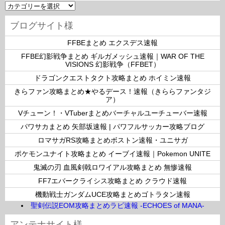
カ
テ
ゴ
ブログサイト様
リ
ー
FFBEまとめ エクスデス速報
FFBE幻影戦争まとめ ギルガメッシュ速報｜WAR OF THE
VISIONS 幻影戦争（FFBET）
ドラゴンクエストタクト攻略まとめ ホイミン速報
きらファン攻略まとめ★やるデース！速報（きららファンタジ
ア）
Vチューン！・VTuberまとめバーチャルユーチューバー速報
パワサカまとめ 矢部坂速報 | パワフルサッカー攻略ブログ
ロマサガRS攻略まとめボストン速報・ユニサガ
ポケモンユナイト攻略まとめ イーブイ速報｜Pokemon UNITE
鬼滅の刃 血風剣戟ロワイアル攻略まとめ 無惨速報
FF7エバークライシス攻略まとめ クラウド速報
機動戦士ガンダムUCE攻略まとめゴトラタン速報
聖剣伝説EOM攻略まとめラビ速報 -ECHOES of MANA-
アンテナサイト様