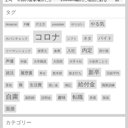
タグ
やる気
Amazon
F欄
IT土方
youtuber
やりがい
コロナ
バイト
ネタ
カバンチェック
シフト
内定
入社
リーマンショック
保育士
倉庫
四十路
声優
外販
大学職員
大恐慌
大手４社
小岩井ことり
新卒
就活
履歴書
幸せ
悠木碧
抜き打ち
日経平均
給付金
株
生活費
景色
祝い金
簿記
職業訓練
自粛
転職
趣味
薬剤師
説明会
辞退
除染
面接
カテゴリー