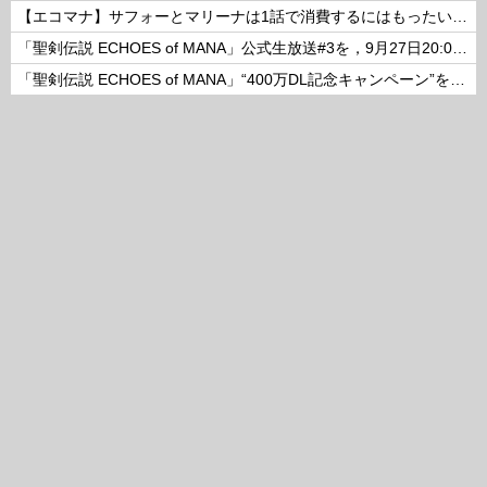
【エコマナ】サフォーとマリーナは1話で消費するにはもったいないコンビだった
「聖剣伝説 ECHOES of MANA」公式生放送#3を，9月27日20:00より配信
「聖剣伝説 ECHOES of MANA」“400万DL記念キャンペーン”を開催